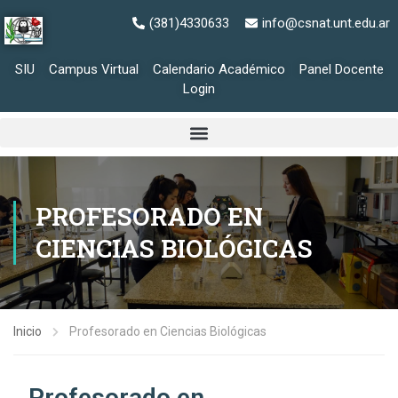
(381)4330633
info@csnat.unt.edu.ar
SIU
Campus Virtual
Calendario Académico
Panel Docente
Login
PROFESORADO EN
CIENCIAS BIOLÓGICAS
Inicio
Profesorado en Ciencias Biológicas
Profesorado en