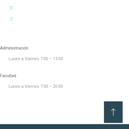
En que horario puedo visitar la Facultad?
Como llego a la Facultad?
Horarios de atención
Administración
Lunes a Viernes 7:00 – 13:00
Facultad
Lunes a Viernes 7:00 – 20:00