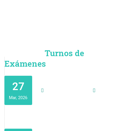
VISTO el Exp - CSNAT - Me -17889 / 2024, por el cual
Secretaría Académica eleva el Calendario Académico para el
Año Lectivo 2026:
Próximos
Turnos de
Exámenes
Décimo Turno 2025
27
12:00 am - 12:00 am
Mar, 2026