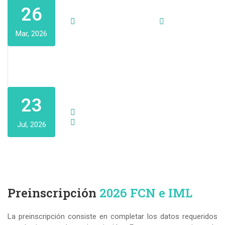
Noveno Turno 2025
26
12:00 am - 12:00 am
Mar, 2026
Primer Turno 2026
23
12:00 am - 12:00 am
Miguel Lillo 205, T4000 San Miguel de
Jul, 2026
Tucumán, Tucumán
Preinscripción
2026 FCN e IML
La preinscripción consiste en completar los datos requeridos