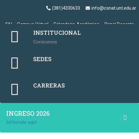
(381)4330633
info@csnat.unt.edu.ar
SIU
Campus Virtual
Calendario Académico
Panel Docente
Login
INSTITUCIONAL
Conócenos
SEDES
CARRERAS
INGRESO 2026
Infórmate aquí